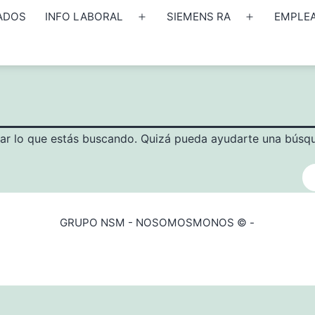
ADOS
INFO LABORAL
SIEMENS RA
EMPLE
Abrir
Abrir
el
el
menú
menú
ar lo que estás buscando. Quizá pueda ayudarte una búsq
GRUPO NSM - NOSOMOSMONOS © -