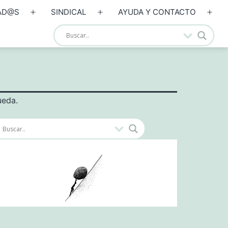
AD@S
SINDICAL
AYUDA Y CONTACTO
Abrir
Abrir
Abrir
el
el
el
menú
menú
men
ueda.