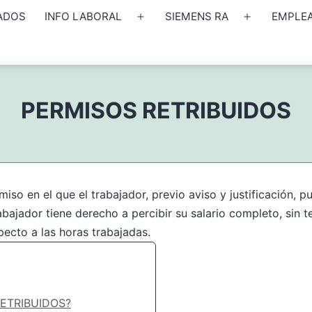
ADOS
INFO LABORAL
SIEMENS RA
EMPLE
Abrir
Abrir
el
el
menú
menú
PERMISOS RETRIBUIDOS
iso en el que el trabajador, previo aviso y justificación, p
ajador tiene derecho a percibir su salario completo, sin t
pecto a las horas trabajadas.
ETRIBUIDOS?