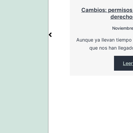
BUIDOS Y ASUNTOS
Cambios: permisos 
PIOS
derecho
22, 2022
Noviembre
ptos y corregimos varios
Aunque ya llevan tiempo 
ón que se ha dado desde…
que nos han llegad
r más
Lee