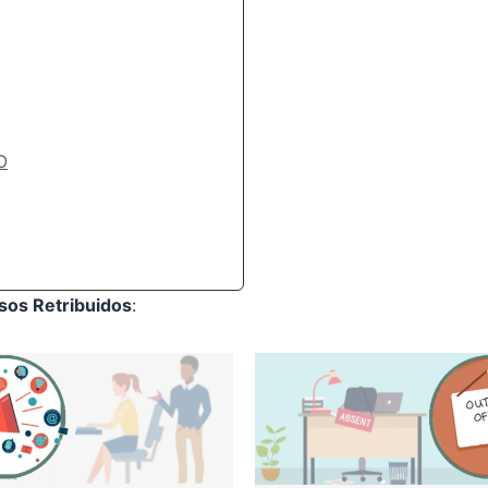
O
isos Retribuidos
: