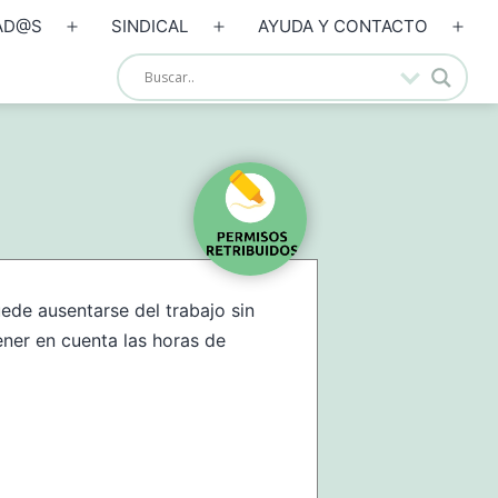
AD@S
SINDICAL
AYUDA Y CONTACTO
Abrir
Abrir
Abrir
el
el
el
menú
menú
men
uede ausentarse del trabajo sin
ener en cuenta las horas de