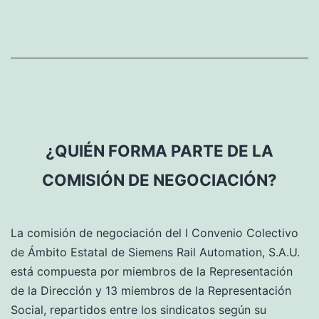
de
los
salarios
a
final
de
año?
¿QUIÉN FORMA PARTE DE LA
COMISIÓN DE NEGOCIACIÓN?
La comisión de negociación del I Convenio Colectivo
de Ámbito Estatal de Siemens Rail Automation, S.A.U.
está compuesta por miembros de la Representación
de la Dirección y 13 miembros de la Representación
Social, repartidos entre los sindicatos según su