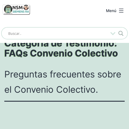
Saltar
al
NSM
Menú
contenido
Siemens
RA
Categoría de Testimonio:
FAQs Convenio Colectivo
Preguntas frecuentes sobre
el Convenio Colectivo.