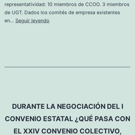
representatividad: 10 miembros de CCOO. 3 miembros
de UGT. Dados los comités de empresa existentes
¿Quién
en…
Seguir leyendo
forma
parte
de
la
comisión
de
negociación?
DURANTE LA NEGOCIACIÓN DEL I
CONVENIO ESTATAL ¿QUÉ PASA CON
EL XXIV CONVENIO COLECTIVO,