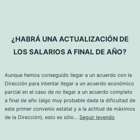
los
centros
con
comité
de
¿HABRÁ UNA ACTUALIZACIÓN DE
empresa,
LOS SALARIOS A FINAL DE AÑO?
¿me
representan
los
Aunque hemos conseguido llegar a un acuerdo con la
miembros
Dirección para intentar llegar a un acuerdo económico
de
parcial en el caso de no llegar a un acuerdo completo
la
a final de año (algo muy probable dada la dificultad de
comisión?
este primer convenio estatal y a la actitud de máximos
¿Habrá
de la Dirección), esto es sólo…
Seguir leyendo
una
actualizac