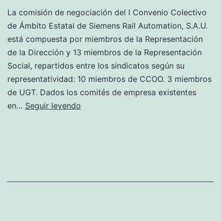
La comisión de negociación del I Convenio Colectivo
de Ámbito Estatal de Siemens Rail Automation, S.A.U.
está compuesta por miembros de la Representación
de la Dirección y 13 miembros de la Representación
Social, repartidos entre los sindicatos según su
representatividad: 10 miembros de CCOO. 3 miembros
de UGT. Dados los comités de empresa existentes
¿Quién
en…
Seguir leyendo
forma
parte
de
la
comisión
de
negociación?