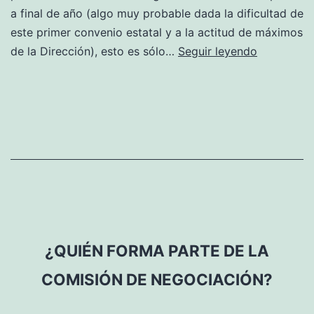
a final de año (algo muy probable dada la dificultad de
comisión?
este primer convenio estatal y a la actitud de máximos
¿Habrá
de la Dirección), esto es sólo…
Seguir leyendo
una
actualizac
de
los
salarios
a
final
de
año?
¿QUIÉN FORMA PARTE DE LA
COMISIÓN DE NEGOCIACIÓN?