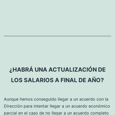
no
pertenezco
a
uno
de
los
centros
con
comité
de
¿HABRÁ UNA ACTUALIZACIÓN DE
empresa,
LOS SALARIOS A FINAL DE AÑO?
¿me
representan
los
Aunque hemos conseguido llegar a un acuerdo con la
miembros
Dirección para intentar llegar a un acuerdo económico
de
parcial en el caso de no llegar a un acuerdo completo
la