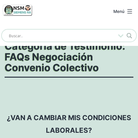
Saltar
al
NSM
Menú
contenido
Siemens
RA
Categoría de Testimonio:
FAQs Negociación
Convenio Colectivo
¿VAN A CAMBIAR MIS CONDICIONES
LABORALES?