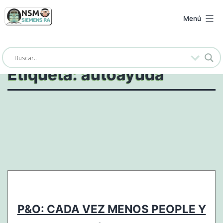
Saltar
al
NSM
Menú
contenido
Siemens
RA
Etiqueta:
autoayuda
P&O: CADA VEZ MENOS PEOPLE Y