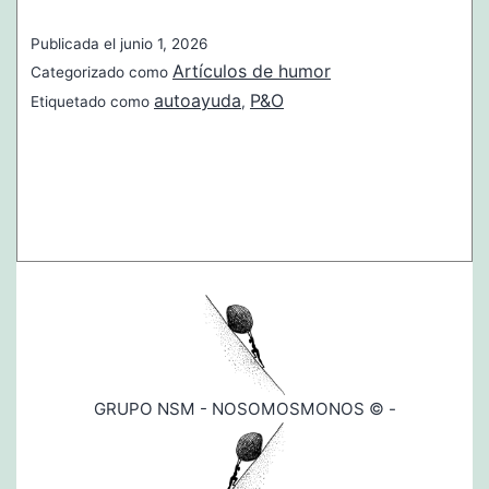
vez
Publicada el
junio 1, 2026
menos
Artículos de humor
Categorizado como
People
autoayuda
P&O
Etiquetado como
,
y
cada
vez
más
Organization
GRUPO NSM - NOSOMOSMONOS © -