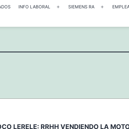
ADOS
INFO LABORAL
SIEMENS RA
EMPLE
Abrir
Abrir
el
el
menú
menú
POCO LERELE: RRHH VENDIENDO LA MOT