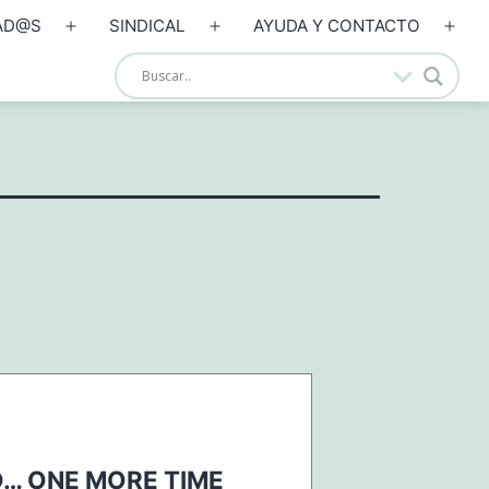
AD@S
SINDICAL
AYUDA Y CONTACTO
Abrir
Abrir
Abrir
el
el
el
menú
menú
men
O… ONE MORE TIME