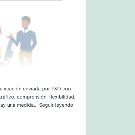
omunicación enviada por P&O con
ráfico, comprensión, flexibilidad,
Mucho
o hay una medida…
Seguir leyendo
lirili
y
poco