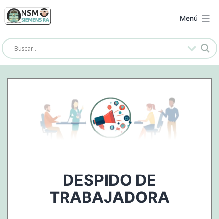
Saltar
al
NSM
Menú
contenido
Siemens
RA
DESPIDO DE
TRABAJADORA