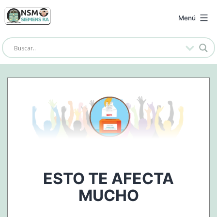
Saltar
al
NSM
Menú
contenido
Siemens
RA
ESTO TE AFECTA
MUCHO