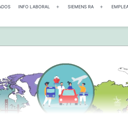
ADOS
INFO LABORAL
SIEMENS RA
EMPLE
Abrir
Abrir
el
el
menú
menú