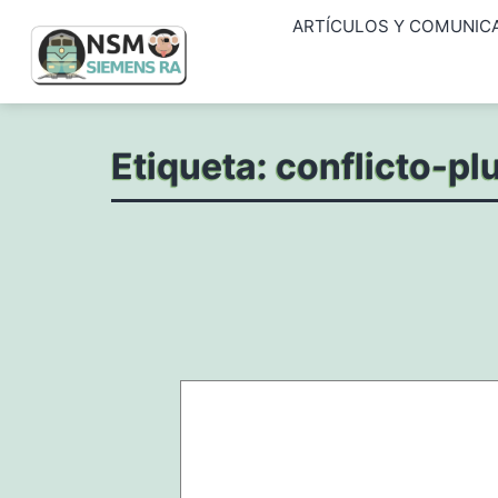
Saltar
ARTÍCULOS Y COMUNIC
al
contenido
NSM
Etiqueta:
conflicto-pl
Siemens
RA