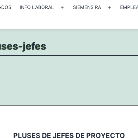
ADOS
INFO LABORAL
SIEMENS RA
EMPLE
Abrir
Abrir
el
el
menú
menú
uses-jefes
PLUSES DE JEFES DE PROYECTO