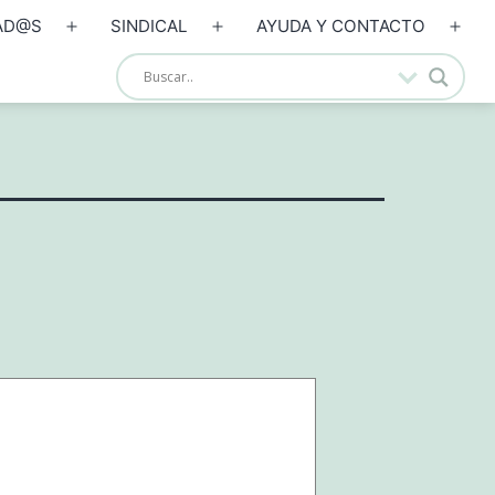
AD@S
SINDICAL
AYUDA Y CONTACTO
Abrir
Abrir
Abrir
el
el
el
menú
menú
men