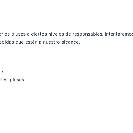
rios pluses a ciertos niveles de responsables. Intentaremos
edidas que estén a nuestro alcance.
te
efes
pluses
,