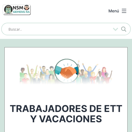
Saltar
al
NSM
Menú
contenido
Siemens
RA
TRABAJADORES DE ETT
Y VACACIONES