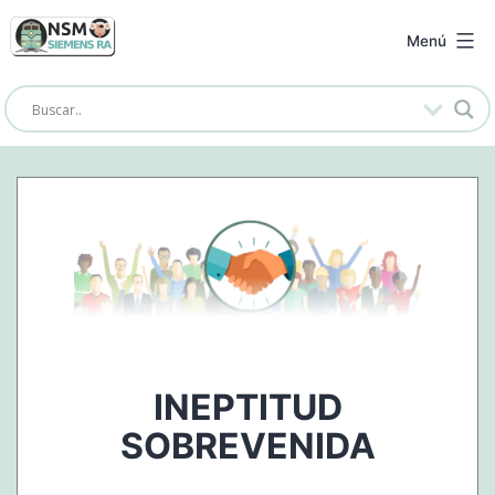
Saltar
al
NSM
Menú
contenido
Siemens
RA
INEPTITUD
SOBREVENIDA