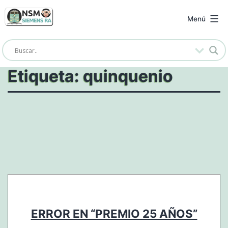
Saltar
al
NSM
Menú
contenido
Siemens
RA
Etiqueta:
quinquenio
ERROR EN “PREMIO 25 AÑOS”