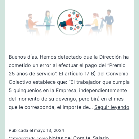
Buenos días. Hemos detectado que la Dirección ha
cometido un error al efectuar el pago del “Premio
25 años de servicio”. El artículo 17 B) del Convenio
Colectivo establece que: “El trabajador que cumpla
5 quinquenios en la Empresa, independientemente
del momento de su devengo, percibirá en el mes
Erro
que le corresponda, el importe de…
Seguir leyendo
en
“Pr
Publicada el
mayo 13, 2024
25
Notas del Comite
Salario
Categorizado como
,