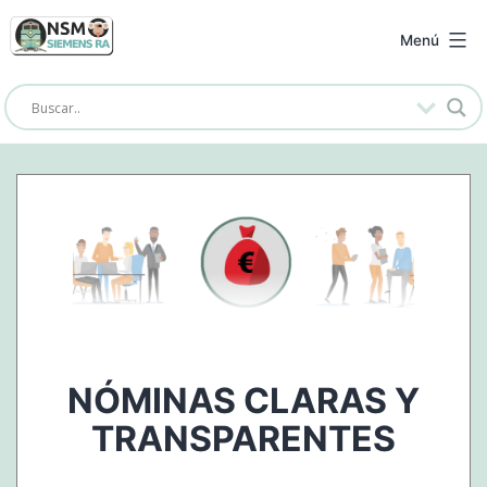
Saltar
al
NSM
Menú
contenido
Siemens
RA
NÓMINAS CLARAS Y
TRANSPARENTES